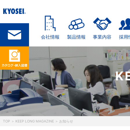
会社情報
製品情報
事業内容
採用
コ
ン
テ
K
ン
ツ
へ
TOP
＞
KEEP LONG MAGAZINE
＞
お知らせ