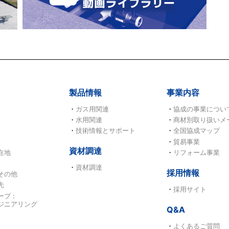
製品情報
事業内容
ガス用関連
協成の事業につい
水用関連
商材別取り扱いメ
技術情報とサポート
全国協成マップ
貿易事業
資材調達
在地
リフォーム事業
資材調達
採用情報
その他
先
採用サイト
プ :
ジニアリング
Q&A
よくあるご質問