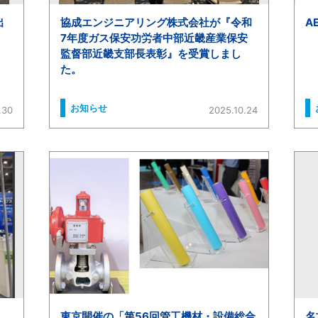
出
協成エンジニアリング株式会社が『令和
A
7年度ガス保安功労者中部近畿産業保安
監督部近畿支部長表彰』を受賞しまし
た。
お知らせ
.30
2025.10.24
し
東京開催の「第56回管工機材・設備総合
名