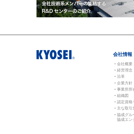
会社情報
会社概要
経営理念
沿革
企業方針
事業所所
組織図
認定資格
主な取引
協成グルー
協成エン